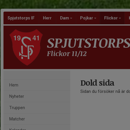
Spjutstorps IF
Herr
Dam
Pojkar
Flickor
SPJUTSTORPS
Flickor 11/12
Dold sida
Hem
Sidan du försöker nå är d
Nyheter
Truppen
Matcher