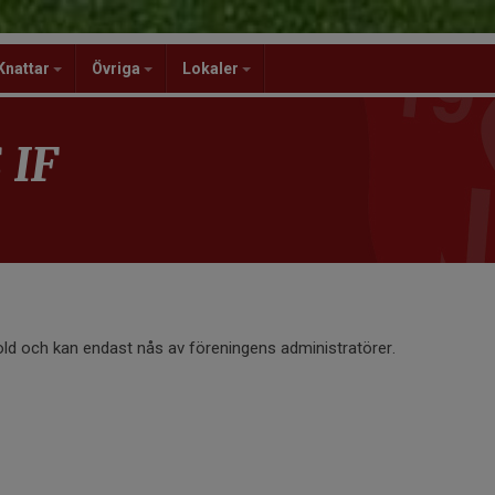
Knattar
Övriga
Lokaler
 IF
old och kan endast nås av föreningens administratörer.