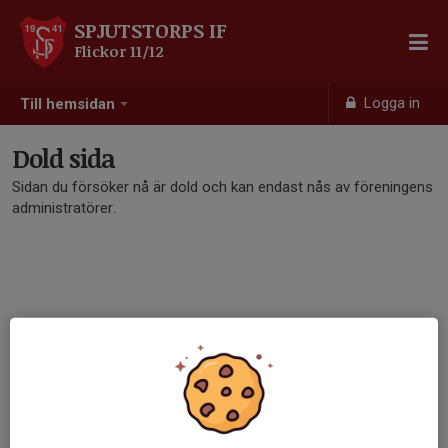
SPJUTSTORPS IF
Flickor 11/12
Logga in
Till hemsidan
Dold sida
Sidan du försöker nå är dold och kan endast nås av föreningens
administratörer.