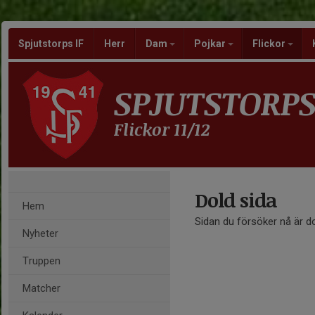
Spjutstorps IF
Herr
Dam
Pojkar
Flickor
SPJUTSTORPS
Flickor 11/12
Dold sida
Hem
Sidan du försöker nå är d
Nyheter
Truppen
Matcher