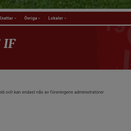
Knattar
Övriga
Lokaler
 IF
old och kan endast nås av föreningens administratörer.