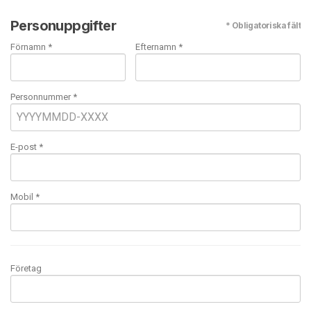
Personuppgifter
* Obligatoriska fält
Förnamn *
Efternamn *
Personnummer *
E-post
*
Mobil
*
Företag