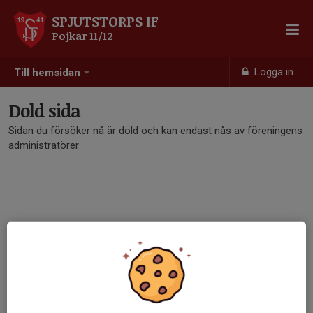
SPJUTSTORPS IF
Pojkar 11/12
Logga in
Till hemsidan
Dold sida
Sidan du försöker nå är dold och kan endast nås av föreningens
administratörer.