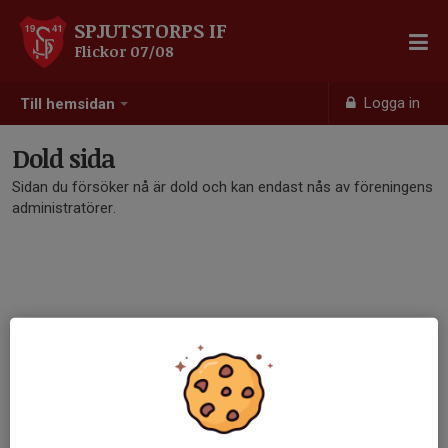
SPJUTSTORPS IF
Flickor 07/08
Logga in
Till hemsidan
Dold sida
Sidan du försöker nå är dold och kan endast nås av föreningens
administratörer.