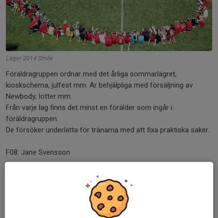
Läger 2014 Smile
Föräldragruppen ordnar med det årliga sommarlägret,
kioskschema, julfest mm. Är behjälpliga med försäljning av
Newbody, lotter mm.
Från varje lag finns det minst en förälder som ingår i
föräldragruppen.
De försöker underlätta för tränarna med att fixa praktiska saker.
F08: Jane Svensson
P08: Emma Löfvall
F09/10: Emma Löfvall & Carolina Jeppsson