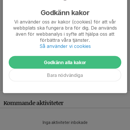
P10:
Godkänn kakor
F11/12: Jenny Olsson
Vi använder oss av kakor (cookies) för att vår
webbplats ska fungera bra för dig. De används
P11/12: Paula Olsson och Susan Andersson
även för webbanalys i syfte att hjälpa oss att
förbättra våra tjänster.
F13/14: Carolina Jeppsson
Så använder vi cookies
P13/14: Jeanette Lindholm Wennerberg & Ida Kristiansson
Godkänn alla kakor
F15/17: Therese Henningsson
Bara nödvändiga
P15/17: Oscar Lindström
Kommande aktiviteter
Inga aktiviteter inbokade