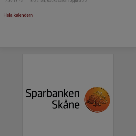
17:30-18:45
B-planen, Bäckavallen i Spjutstorp
Hela kalendern