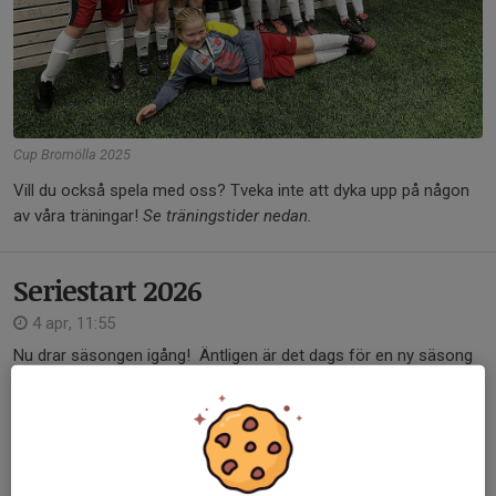
Cup Bromölla 2025
Vill du också spela med oss? Tveka inte att dyka upp på någon
av våra träningar!
Se träningstider nedan.
Seriestart 2026
4 apr, 11:55
Nu drar säsongen igång! Äntligen är det dags för en ny säsong
och vi är så taggade! I år tar vi ett spännande kliv från 5-manna
till 7-manna. Det betyder större plan, fler spelare och massor av
nya saker att lära sig....
Läs mer