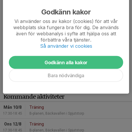
Statens nya fritidskort
Godkänn kakor
26 aug 2025
Vi använder oss av kakor (cookies) för att vår
Hej allesammans, staten har fattat beslut om ett nytt
webbplats ska fungera bra för dig. De används
även för webbanalys i syfte att hjälpa oss att
fritidskort som börjar gälla fr.o.m. september 2025.
förbättra våra tjänster.
Så använder vi cookies
Statens fritidskort - så fungerar det
Vad är fritidskortet?
Godkänn alla kakor
Fritidskortet är ett bidrag från staten till barn och unga....
Läs mer
Bara nödvändiga
Kommande aktiviteter
Mån 10/8
Träning
17:30-18:45
B-planen, Bäckavallen i Spjutstorp
Ons 12/8
Träning
17:30-18:45
B-planen, Bäckavallen i Spjutstorp