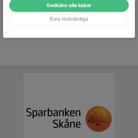
Godkänn alla kakor
Tveka inte att höra av Er med er förfrågan!
Bara nödvändiga
För att boka, mejla
spjutstorp@hotmail.se
eller ring 070-218
4567