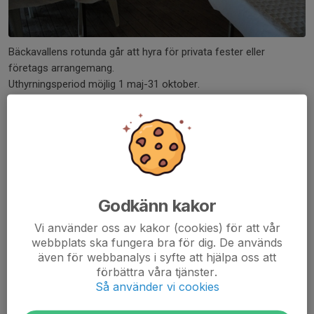
Bäckavallens rotunda går att hyra för privata fester eller
företags arrangemang.
Uthyrningsperiod möjlig 1 maj-31 oktober.
Lokalen rymmer 160 sittande gäster och tillval finns att sätta
upp tält i anslutning upp till 200gäster.
Priset för att hyra rotundan är 2 750 kronor. Diskmaskin finns ej.
Kontakta Spjutstorps IF på
spjutstorp@hotmail.se
eller 0732-
Godkänn kakor
031863 för bokning eller frågor.
Vi använder oss av kakor (cookies) för att vår
webbplats ska fungera bra för dig. De används
även för webbanalys i syfte att hjälpa oss att
Vi erbjuder även uthyrning av bord, stolar och porslin till din
förbättra våra tjänster.
privata fest där hemma!
Så använder vi cookies
50kr/bord
5kr/stol