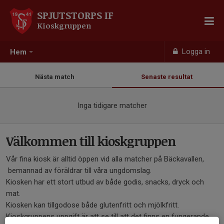
SPJUTSTORPS IF
Kioskgruppen
Logga in
Hem
Nästa match
Senaste resultat
Inga tidigare matcher
Välkommen till kioskgruppen
Vår fina kiosk är alltid öppen vid alla matcher på Bäckavallen,
bemannad av föräldrar till våra ungdomslag.
Kiosken har ett stort utbud av både godis, snacks, dryck och
mat.
Kiosken kan tillgodose både glutenfritt och mjölkfritt.
Kioskgruppens uppgift är att se till att det finns en fungerande