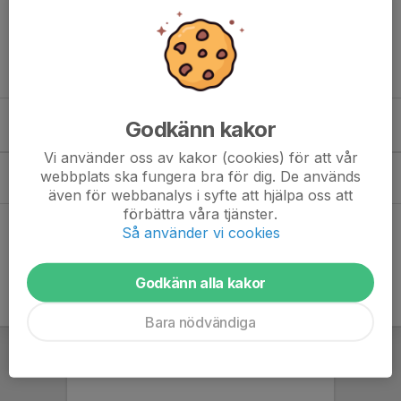
kiosk med fräscht utbud.
Synpunkter, frågor och/eller funderingar - välkomna att höra av
er!
Godkänn kakor
Kommande aktiviteter
Vi använder oss av kakor (cookies) för att vår
Lör 8/8
Bäckavallenloppet
webbplats ska fungera bra för dig. De används
09:30-11:30
Bäckavallen
även för webbanalys i syfte att hjälpa oss att
förbättra våra tjänster.
Hela kalendern
Så använder vi cookies
Godkänn alla kakor
Bara nödvändiga