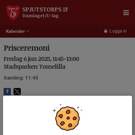
SPJUTSTORPS IF
Damlaget/U-lag
Logga in
Kalender
Prisceremoni
Fredag 6 jun 2025, 11:45-13:00
Stadsparken Tomelilla
Samling: 11:45