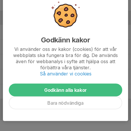
17. Vera Olsson
Ledare
Allan Lundbladh
Huvudtränare
Godkänn kakor
Annika Lundgren
Ledare
Vi använder oss av kakor (cookies) för att vår
webbplats ska fungera bra för dig. De används
även för webbanalys i syfte att hjälpa oss att
Dennis Lundbladh
Assisterande tränaren
förbättra våra tjänster.
Så använder vi cookies
Fredrik Axelsson
Lagledare, Tränare
Godkänn alla kakor
Peter Hammar
Målvaktstränare
Bara nödvändiga
Referat