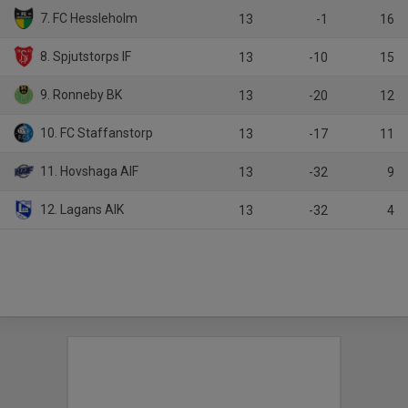
7. FC Hessleholm
13
-1
16
8. Spjutstorps IF
13
-10
15
9. Ronneby BK
13
-20
12
10. FC Staffanstorp
13
-17
11
11. Hovshaga AIF
13
-32
9
12. Lagans AIK
13
-32
4