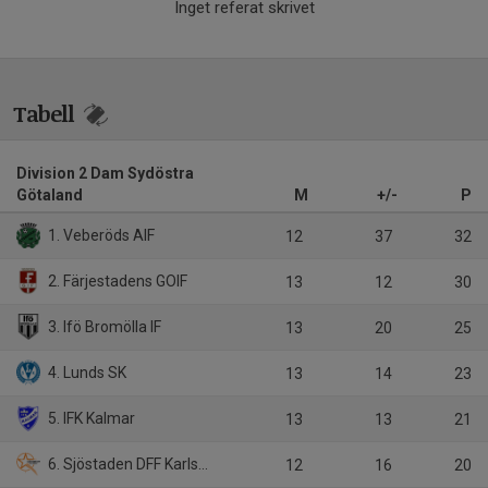
Inget referat skrivet
Tabell
Division 2 Dam Sydöstra
Götaland
M
+/-
P
1. Veberöds AIF
12
37
32
2. Färjestadens GOIF
13
12
30
3. Ifö Bromölla IF
13
20
25
4. Lunds SK
13
14
23
5. IFK Kalmar
13
13
21
6. Sjöstaden DFF Karlskrona
12
16
20