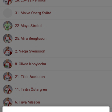
28. Lovisa Persson
31. Malva Öberg Svärd
22. Maya Strobel
25. Mira Bengtsson
2. Nadja Svensson
8. Oliwia Kobylecka
21. Tilde Axelsson
11. Tintin Östergren
6. Tuva Nilsson