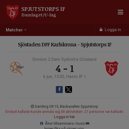
SPJUTSTORPS IF
Damlaget/U-lag
Logga in
Matcher
Sjöstaden DFF Karlskrona - Spjutstorps IF
Division 2 Dam Sydöstra Götaland
4 - 1
6 jun, 13:00, Hästö IP 1
Samling 09:15, Bäckavallen Spjutstorp
Endast kallade kunde anmäla sig till aktiviteten. 21 personer var kallade.
Logga in här
Åker tillsammans i buss 🚌
Ingen fika på vägen upp.