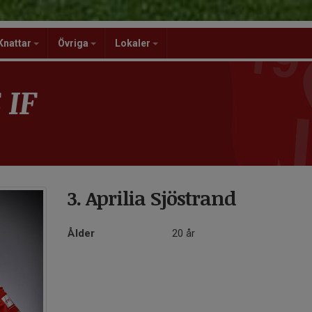
Knattar
Övriga
Lokaler
 IF
3. Aprilia Sjöstrand
Ålder
20 år