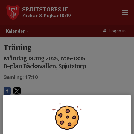
SPJUTSTORPS IF
Flickor & Pojkar 18/19
Logga in
Kalender
Träning
Måndag 18 aug 2025, 17:15-18:15
B-plan Bäckavallen, Spjutstorp
Samling: 17:10