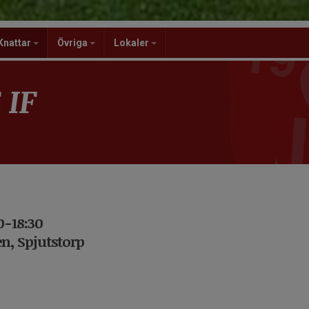
Knattar
Övriga
Lokaler
 IF
0-18:30
n, Spjutstorp