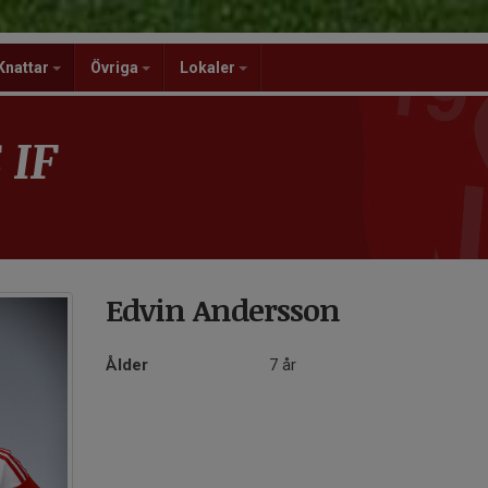
Knattar
Övriga
Lokaler
 IF
Edvin Andersson
Ålder
7 år