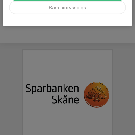
Ålder
35 år
Bara nödvändiga