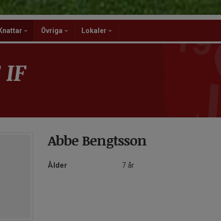
Knattar
Övriga
Lokaler
 IF
Abbe Bengtsson
Ålder
7 år