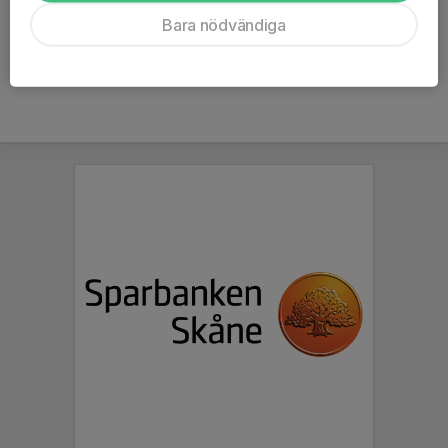
Ålder
35 år
Bara nödvändiga