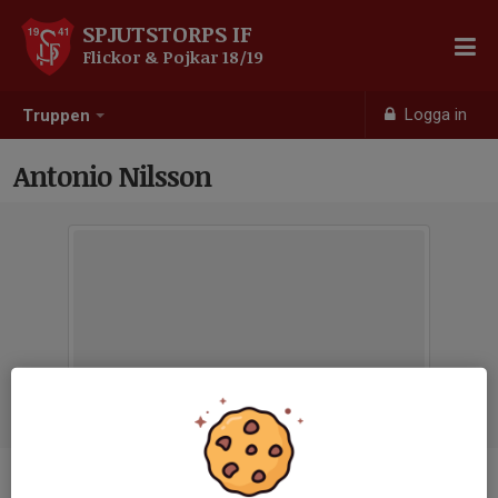
SPJUTSTORPS IF
Flickor & Pojkar 18/19
Logga in
Truppen
Antonio Nilsson
Titel
Ledare