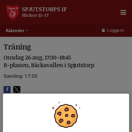
SPJUTSTORPS IF
Flickor 15-17
Logga in
Kalender
Träning
Onsdag 26 aug, 17:30-18:45
B-planen, Bäckavallen i Spjutstorp
Samling: 17:20