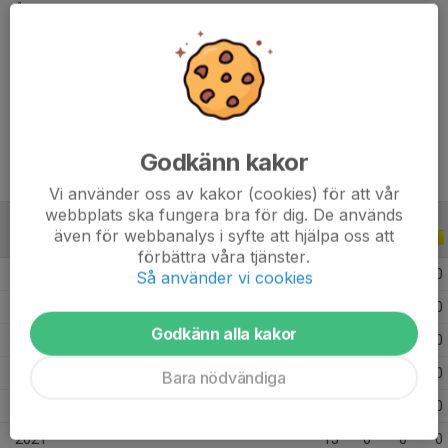
Ålder
35 år
Längd
187 cm
Vikt
79 kg
Tidigare klubbar
Tomelilla IF
Godkänn kakor
Vi använder oss av kakor (cookies) för att vår
webbplats ska fungera bra för dig. De används
även för webbanalys i syfte att hjälpa oss att
ALLA SERIER
ALLA ÅR
förbättra våra tjänster.
2026
16
0
0
0
Så använder vi cookies
2025
20
0
0
0
Godkänn alla kakor
2024
22
0
0
0
2023
25
0
0
0
Bara nödvändiga
2022
7
0
0
0
2021
13
0
0
0