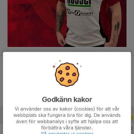
Position
-
Ålder
37 år
Godkänn kakor
Vi använder oss av kakor (cookies) för att vår
webbplats ska fungera bra för dig. De används
ALLA SERIER
ALLA ÅR
även för webbanalys i syfte att hjälpa oss att
förbättra våra tjänster.
2026
13
0
0
0
Så använder vi cookies