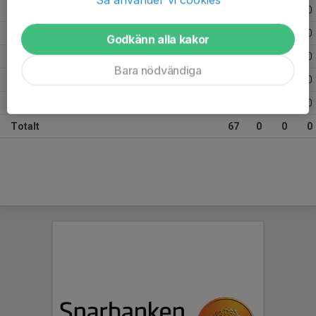
2025
16
0
0
0
2023
20
0
0
0
Godkänn alla kakor
2021
5
0
0
0
Bara nödvändiga
2020
7
0
0
0
2019
6
0
0
0
Totalt
67
0
0
0