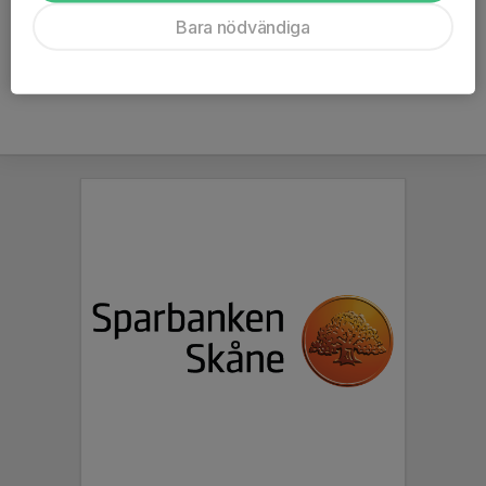
Ålder
29 år
Bara nödvändiga