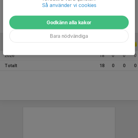
Ålder
21 år
Så använder vi cookies
Godkänn alla kakor
Bara nödvändiga
ALLA SERIER
ALLA ÅR
2026
18
0
0
0
Totalt
18
0
0
0