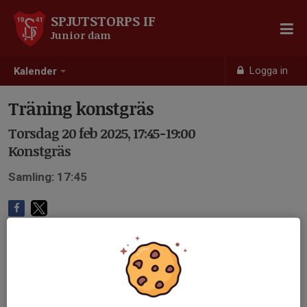
SPJUTSTORPS IF
Junior dam
Logga in
Kalender
Träning konstgräs
Torsdag 20 feb 2025, 17:45-19:00
Konstgräs
Samling: 17:45