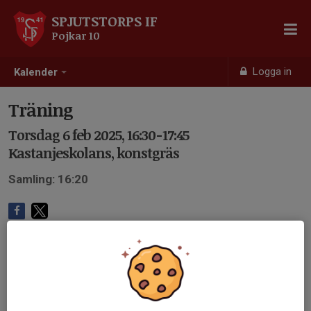
SPJUTSTORPS IF
Pojkar 10
Logga in
Kalender
Träning
Torsdag 6 feb 2025, 16:30-17:45
Kastanjeskolans, konstgräs
Samling: 16:20