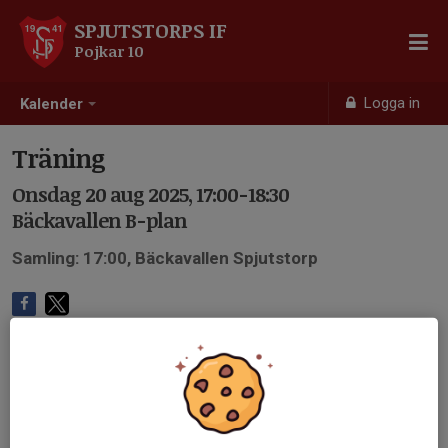
SPJUTSTORPS IF
Pojkar 10
Logga in
Kalender
Träning
Onsdag 20 aug 2025, 17:00-18:30
Bäckavallen B-plan
Samling: 17:00, Bäckavallen Spjutstorp