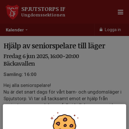
SPJUTSTORPS IF
Ungdomssektionen
Logga in
Kalender
Hjälp av seniorspelare till läger
Fredag 6 jun 2025, 16:00-20:00
Bäckavallen
Samling: 16:00
Hej alla seniorspelare!
Nu är det snart dags för vårt barn- och ungdomsläger i
Spjutstorp. Vi tar så tacksamt emot er hjälp från
seniortrupperna och ber er fylla i kallelserna om ni kan
eller ej, så vi kan planera och ni kan få veta i god tid
vilken dag/tid ni blir inbokade på. Klockslagen i
kallelserna är preliminära i skrivande stund, det kommer