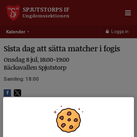
SPJUTSTORPS IF
Ungdomssektionen
Logga in
Kalender
Sista dag att sätta matcher i fogis
Onsdag 8 jul, 18:00-19:00
Bäckavallen Spjutstorp
Samling: 18:00