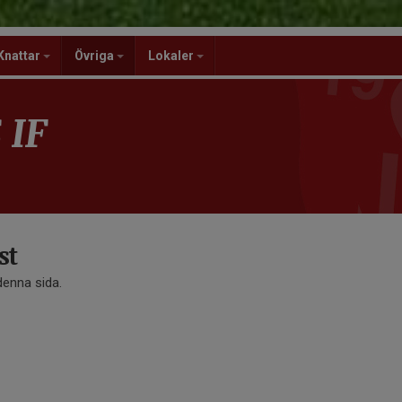
Knattar
Övriga
Lokaler
 IF
st
 denna sida.