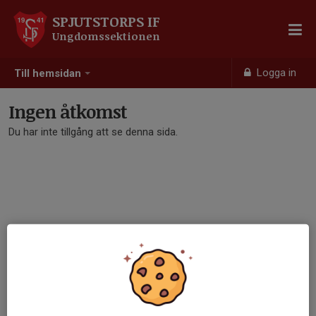
SPJUTSTORPS IF
Ungdomssektionen
Logga in
Till hemsidan
Ingen åtkomst
Du har inte tillgång att se denna sida.