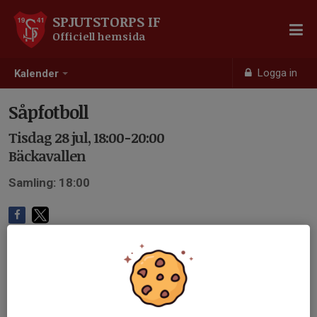
SPJUTSTORPS IF
Officiell hemsida
Logga in
Kalender
Såpfotboll
Tisdag 28 jul, 18:00-20:00
Bäckavallen
Samling: 18:00