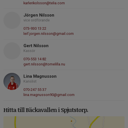
karlerikolsson@telia.com
Jörgen Nilsson
vice ordförande
073-930 13 22
leif.jorgen.nilsson@gmail.com
Gert Nilsson
Kassör
070-553 14 82
gert.nilsson@tomelilla.nu
Lina Magnusson
Kanslist
070-247 55 37
lina.magnusson90@gmail.com
Hitta till Bäckavallen i Spjutstorp.