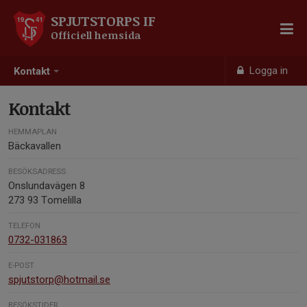
SPJUTSTORPS IF
Officiell hemsida
Logga in
Kontakt
Kontakt
HEMMAPLAN
Bäckavallen
BESÖKSADRESS
Onslundavägen 8
273 93 Tomelilla
TELEFON
0732-031863
E-POST
spjutstorp@hotmail.se
BESÖKSTIDER