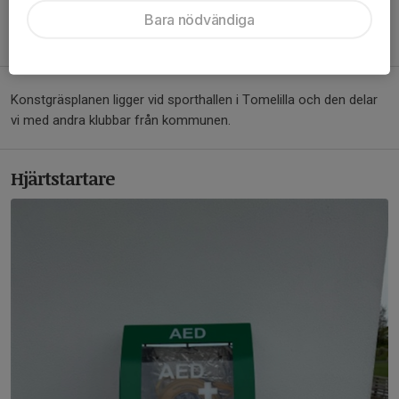
Lat N 55°34´44" Lon E 14° 0´50"
Bara nödvändiga
Decimal: 55.5790,14.0140
Konstgräsplanen ligger vid sporthallen i Tomelilla och den delar
vi med andra klubbar från kommunen.
Hjärtstartare