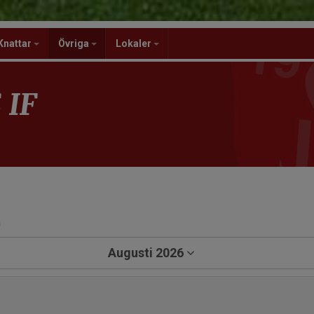
Knattar
Övriga
Lokaler
 IF
a
Augusti 2026