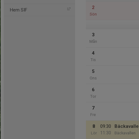
2
Hem SIF
Sön
3
Mån
4
Tis
5
Ons
6
Tor
7
Fre
8
09:30
Bäckavalle
11:30
Lör
Bäckavallen