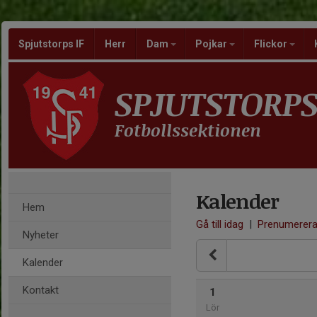
Spjutstorps IF
Herr
Dam
Pojkar
Flickor
SPJUTSTORPS
Fotbollssektionen
Kalender
Hem
Gå till idag
|
Prenumerer
Nyheter
Kalender
Kontakt
1
Lör