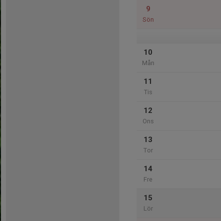
9
Sön
10
Mån
11
Tis
12
Ons
13
Tor
14
Fre
15
Lör