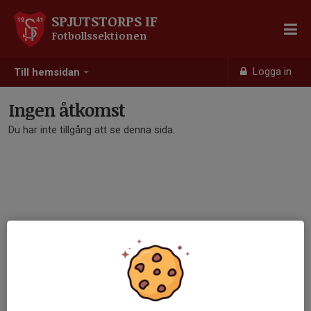
SPJUTSTORPS IF
Fotbollssektionen
Logga in
Till hemsidan
Ingen åtkomst
Du har inte tillgång att se denna sida.