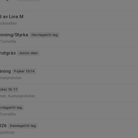
 av Lina M
äckavallen
inning/Styrka
Herrlaget/U-lag
 Tomelilla
nstgräs
Junior dam
äning
Pojkar 13/14
stanjeskolan
ickor 15-17
nen, Kastanjeskolan
rrlaget/U-lag
Tomelilla
026
Damlaget/U-lag
pjutstorp