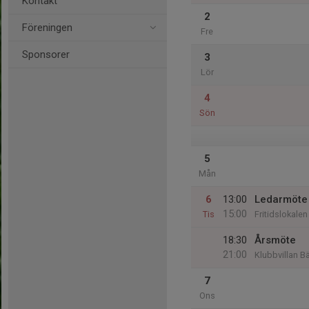
Kontakt
2
Föreningen
Fre
Sponsorer
3
Lör
4
Sön
5
Mån
6
13:00
Ledarmöte
15:00
Tis
Fritidslokale
18:30
Årsmöte
21:00
Klubbvillan B
7
Ons