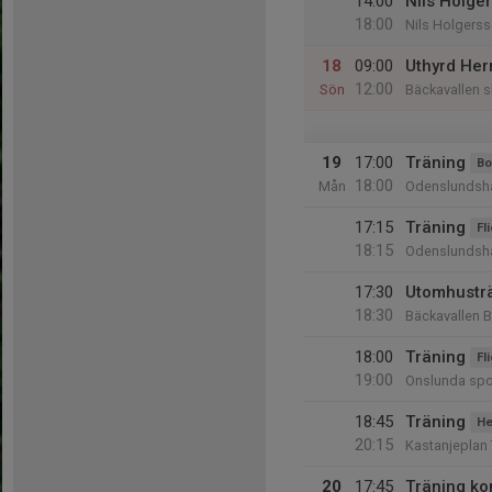
14:00
Nils Holge
18:00
Nils Holgerss
18
09:00
Uthyrd Her
12:00
Sön
Bäckavallen s
19
17:00
Träning
Bo
18:00
Mån
Odenslundsha
17:15
Träning
Fl
18:15
Odenslundsha
17:30
Utomhustr
18:30
Bäckavallen B
18:00
Träning
Fl
19:00
Onslunda spor
18:45
Träning
He
20:15
Kastanjeplan 
20
17:45
Träning ko