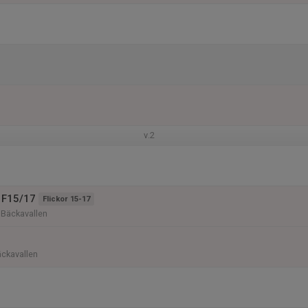
v.2
 F15/17
Flickor 15-17
n Bäckavallen
äckavallen