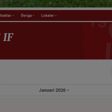
Knattar
Övriga
Lokaler
 IF
a
Januari 2026