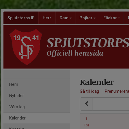
Spjutstorps IF
Herr
Dam
Pojkar
Flickor
SPJUTSTORPS
Officiell hemsida
Kalender
Hem
Gå till idag
|
Prenumerer
Nyheter
Våra lag
Kalender
1
Tor