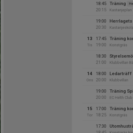
18:45
Träning
He
20:15
Kastanjeplan 
19:00
Herrlagets 
20:30
Kastanjeskol
13
17:45
Träning ko
19:00
Tis
Konstgräs
18:30
Styrelsemö
21:00
Klubbvillan B
14
18:00
Ledarträff
20:00
Ons
Klubbvillan
19:00
Träning Sp
20:00
EC Helth Club
15
17:00
Träning ko
18:25
Tor
Konstgräs
17:30
Utomhustr
18:45
Konstgräs ka