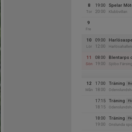
8
19:00
Spelar Möt
20:00
Tor
Klubbvillan
9
Fre
10
09:00
Harlösasp
12:00
Lör
Harlösahallen
11
08:00
Blentarps 
19:00
Sön
Sjöbo Färsin
12
17:00
Träning
Bo
18:00
Mån
Odenslundsha
17:15
Träning
Fl
18:15
Odenslundsha
18:00
Träning
Fl
19:00
Onslunda spor