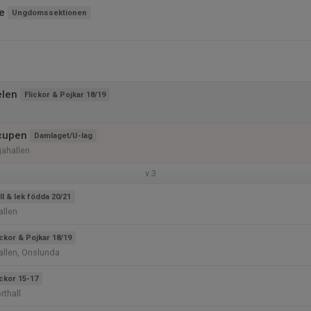
e
Ungdomssektionen
elen
Flickor & Pojkar 18/19
cupen
Damlaget/U-lag
gahallen
v.3
ll & lek födda 20/21
llen
ickor & Pojkar 18/19
llen, Onslunda
ickor 15-17
thall