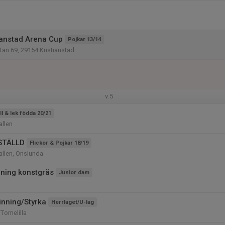
ianstad Arena Cup
Pojkar 13/14
tan 69, 29154 Kristianstad
v.5
ll & lek födda 20/21
llen
NSTÄLLD
Flickor & Pojkar 18/19
llen, Onslunda
äning konstgräs
Junior dam
inning/Styrka
Herrlaget/U-lag
 Tomelilla