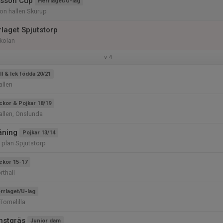
rsson Cup
Herrlaget/U-lag
on hallen Skurup
rlaget Spjutstorp
kolan
v.4
ll & lek födda 20/21
llen
ickor & Pojkar 18/19
llen, Onslunda
äning
Pojkar 13/14
 plan Spjutstorp
ickor 15-17
thall
rrlaget/U-lag
Tomelilla
nstgräs
Junior dam