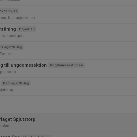
ickor 15-17
nen, Kastanjeskolan
 träning
Pojkar 10
ans, konstgräs
rrlaget/U-lag
Tomelilla
g till ungdomssektion
Ungdomssektionen
pjutstorp
Damlaget/U-lag
pjutstorp
rlaget Spjutstorp
kolan