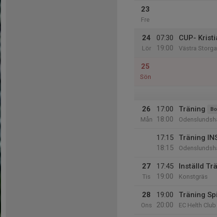
23
Fre
24
07:30
CUP- Krist
19:00
Lör
Västra Storga
25
Sön
26
17:00
Träning
Bo
18:00
Mån
Odenslundsha
17:15
Träning I
18:15
Odenslundsha
27
17:45
Inställd Tr
19:00
Tis
Konstgräs
28
19:00
Träning Sp
20:00
Ons
EC Helth Club