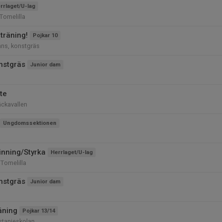
rrlaget/U-lag
Tomelilla
träning!
Pojkar 10
ans, konstgräs
nstgräs
Junior dam
te
äckavallen
Ungdomssektionen
inning/Styrka
Herrlaget/U-lag
 Tomelilla
nstgräs
Junior dam
äning
Pojkar 13/14
stanjeskolan