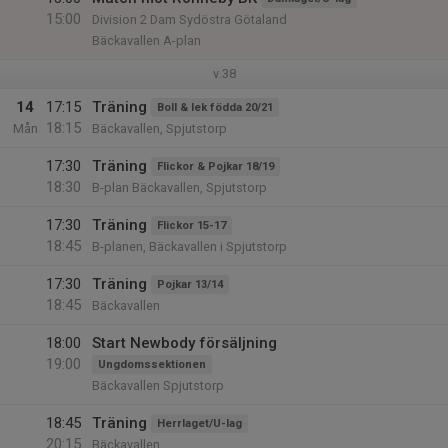
15:00
Division 2 Dam Sydöstra Götaland
Bäckavallen A-plan
v.38
14
17:15
Träning
Boll & lek födda 20/21
18:15
Mån
Bäckavallen, Spjutstorp
17:30
Träning
Flickor & Pojkar 18/19
18:30
B-plan Bäckavallen, Spjutstorp
17:30
Träning
Flickor 15-17
18:45
B-planen, Bäckavallen i Spjutstorp
17:30
Träning
Pojkar 13/14
18:45
Bäckavallen
18:00
Start Newbody försäljning
19:00
Ungdomssektionen
Bäckavallen Spjutstorp
18:45
Träning
Herrlaget/U-lag
20:15
Bäckavallen