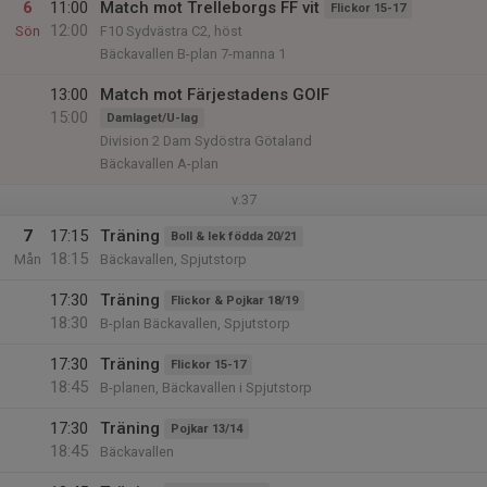
6
11:00
Match mot Trelleborgs FF vit
Flickor 15-17
12:00
Sön
F10 Sydvästra C2, höst
Bäckavallen B-plan 7-manna 1
13:00
Match mot Färjestadens GOIF
15:00
Damlaget/U-lag
Division 2 Dam Sydöstra Götaland
Bäckavallen A-plan
v.37
7
17:15
Träning
Boll & lek födda 20/21
18:15
Mån
Bäckavallen, Spjutstorp
17:30
Träning
Flickor & Pojkar 18/19
18:30
B-plan Bäckavallen, Spjutstorp
17:30
Träning
Flickor 15-17
18:45
B-planen, Bäckavallen i Spjutstorp
17:30
Träning
Pojkar 13/14
18:45
Bäckavallen