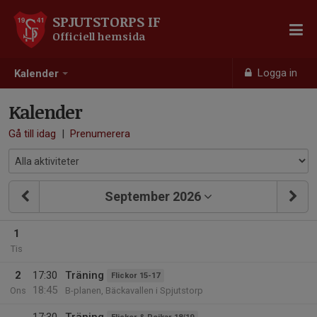
SPJUTSTORPS IF
Officiell hemsida
Logga in
Kalender
Kalender
Gå till idag
|
Prenumerera
September 2026
1
Tis
2
17:30
Träning
Flickor 15-17
18:45
Ons
B-planen, Bäckavallen i Spjutstorp