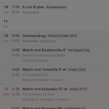
10
17:00
A och B plan
Arenagruppen
20:00
Tor
Bäckavallen
11
Fre
12
10:00
Sammandrag
Flickor & Pojkar 18/19
15:00
Lör
Bäckavallen, Spjutstorp
14:00
Match mot Baskemölla IF
Herrlaget/U-lag
16:00
Division 6 Herr Sydöstra Skåne
Lorenzlund A-plan
14:00
Match mot Tomelilla IF vit
Pojkar 13/14
16:00
P13 Sydöstra, höst
Bäckavallen B-plan 7-manna 1
13
11:30
Match mot Kulladals FF vit
Flickor 15-17
12:30
Sön
F10 Sydvästra C2, höst
Kulladals IP, konstgräs 7-manna 2
13:00
Match mot Ronneby BK
Damlaget/U-lag