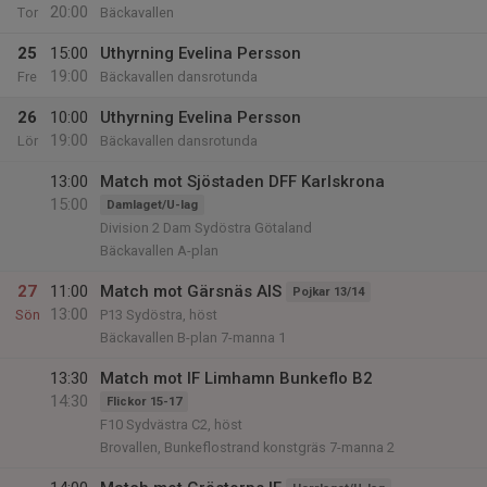
20:00
Tor
Bäckavallen
25
15:00
Uthyrning Evelina Persson
19:00
Fre
Bäckavallen dansrotunda
26
10:00
Uthyrning Evelina Persson
19:00
Lör
Bäckavallen dansrotunda
13:00
Match mot Sjöstaden DFF Karlskrona
15:00
Damlaget/U-lag
Division 2 Dam Sydöstra Götaland
Bäckavallen A-plan
27
11:00
Match mot Gärsnäs AIS
Pojkar 13/14
13:00
Sön
P13 Sydöstra, höst
Bäckavallen B-plan 7-manna 1
13:30
Match mot IF Limhamn Bunkeflo B2
14:30
Flickor 15-17
F10 Sydvästra C2, höst
Brovallen, Bunkeflostrand konstgräs 7-manna 2