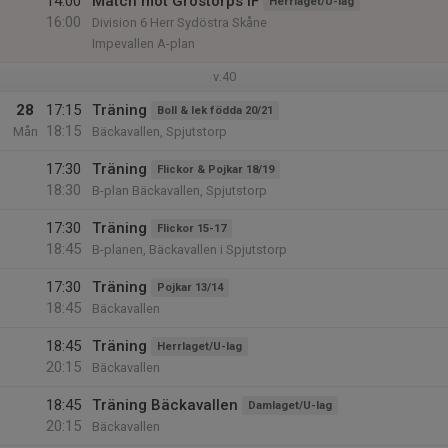
14:00
Match mot Gröstorps IF
Herrlaget/U-lag
16:00
Division 6 Herr Sydöstra Skåne
Impevallen A-plan
v.40
28
17:15
Träning
Boll & lek födda 20/21
18:15
Mån
Bäckavallen, Spjutstorp
17:30
Träning
Flickor & Pojkar 18/19
18:30
B-plan Bäckavallen, Spjutstorp
17:30
Träning
Flickor 15-17
18:45
B-planen, Bäckavallen i Spjutstorp
17:30
Träning
Pojkar 13/14
18:45
Bäckavallen
18:45
Träning
Herrlaget/U-lag
20:15
Bäckavallen
18:45
Träning Bäckavallen
Damlaget/U-lag
20:15
Bäckavallen