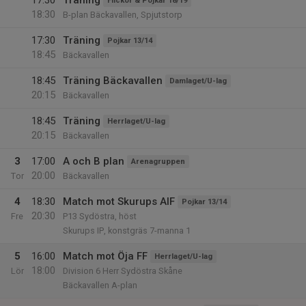
17:30
Träning
Flickor & Pojkar 18/19
18:30
B-plan Bäckavallen, Spjutstorp
17:30
Träning
Pojkar 13/14
18:45
Bäckavallen
18:45
Träning Bäckavallen
Damlaget/U-lag
20:15
Bäckavallen
18:45
Träning
Herrlaget/U-lag
20:15
Bäckavallen
3
17:00
A och B plan
Arenagruppen
20:00
Tor
Bäckavallen
4
18:30
Match mot Skurups AIF
Pojkar 13/14
20:30
Fre
P13 Sydöstra, höst
Skurups IP, konstgräs 7-manna 1
5
16:00
Match mot Öja FF
Herrlaget/U-lag
18:00
Lör
Division 6 Herr Sydöstra Skåne
Bäckavallen A-plan