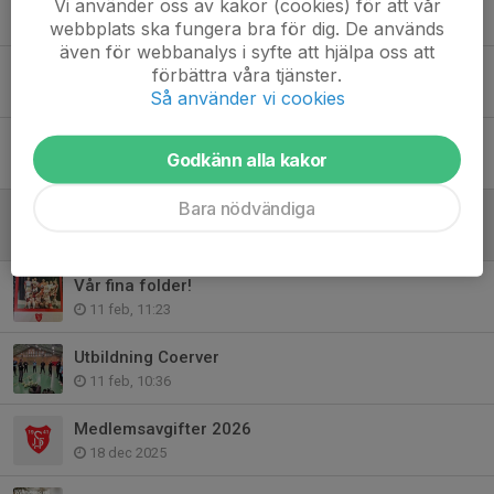
Vi använder oss av kakor (cookies) för att vår
20 maj, 20:44
webbplats ska fungera bra för dig. De används
även för webbanalys i syfte att hjälpa oss att
Spjutstorps IF 85års jubileum!
förbättra våra tjänster.
29 apr, 22:00
Så använder vi cookies
SOMMARLÄGER SPJUTSTORPS IF 2026
Godkänn alla kakor
1 apr, 18:42
Bara nödvändiga
Uppstart av Juniorlag och U-lag 2026
22 feb, 10:03
Vår fina folder!
11 feb, 11:23
Utbildning Coerver
11 feb, 10:36
Medlemsavgifter 2026
18 dec 2025