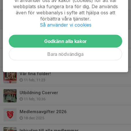
Vi använder oss av kakor (cookies) för att vår
20 maj, 20:44
webbplats ska fungera bra för dig. De används
även för webbanalys i syfte att hjälpa oss att
Spjutstorps IF 85års jubileum!
förbättra våra tjänster.
29 apr, 22:00
Så använder vi cookies
SOMMARLÄGER SPJUTSTORPS IF 2026
Godkänn alla kakor
1 apr, 18:42
Bara nödvändiga
Uppstart av Juniorlag och U-lag 2026
22 feb, 10:03
Vår fina folder!
11 feb, 11:23
Utbildning Coerver
11 feb, 10:36
Medlemsavgifter 2026
18 dec 2025
Inbjudan till alla medlemmar