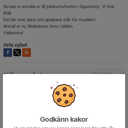
Nu kan ni anmäla er till jubileumsfesten i Spjutstorp. Vi firar
85år.
Det blir mat, dans och gladpack står för musiken!
Anmäl er nu. Mejladress finns i bilden.
Välkomna!
Dela nyhet
Tidigare nyheter
Bäckavallsloppet 2026!
28 jul, 21:13
Såpfotboll idag 23/6
23 jun, 12:30
Godkänn kakor
Loppis 11 juli 2026 - Anmäl dig nu!