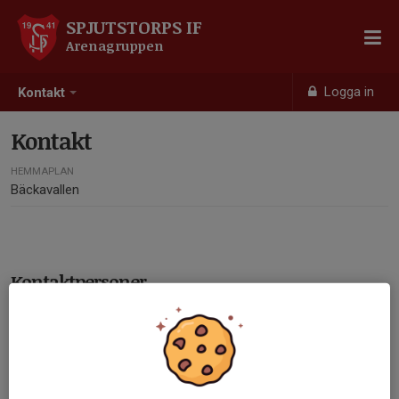
SPJUTSTORPS IF
Arenagruppen
Logga in
Kontakt
Kontakt
HEMMAPLAN
Bäckavallen
Kontaktpersoner
Fredrik Axelsson
Lagledare
0417-12629
070-835 86 29
j.p.f.a@telia.com