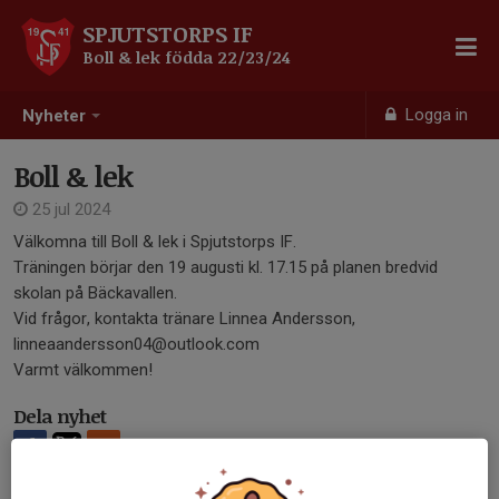
SPJUTSTORPS IF
Boll & lek födda 22/23/24
Logga in
Nyheter
Boll & lek
25 jul 2024
Välkomna till Boll & lek i Spjutstorps IF.
Träningen börjar den 19 augusti kl. 17.15 på planen bredvid
skolan på Bäckavallen.
Vid frågor, kontakta tränare Linnea Andersson,
linneaandersson04@outlook.com
Varmt välkommen!
Dela nyhet