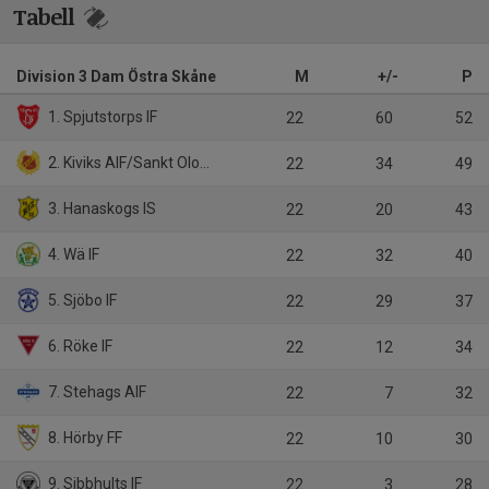
Tabell
Division 3 Dam Östra Skåne
M
+/-
P
1. Spjutstorps IF
22
60
52
2. Kiviks AIF/Sankt Olofs IF
22
34
49
3. Hanaskogs IS
22
20
43
4. Wä IF
22
32
40
5. Sjöbo IF
22
29
37
6. Röke IF
22
12
34
7. Stehags AIF
22
7
32
8. Hörby FF
22
10
30
9. Sibbhults IF
22
3
28