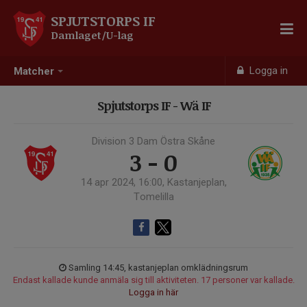
SPJUTSTORPS IF
Damlaget/U-lag
Logga in
Matcher
Spjutstorps IF - Wä IF
Division 3 Dam Östra Skåne
3 - 0
14 apr 2024, 16:00, Kastanjeplan,
Tomelilla
Samling 14:45, kastanjeplan omklädningsrum
Endast kallade kunde anmäla sig till aktiviteten. 17 personer var kallade.
Logga in här