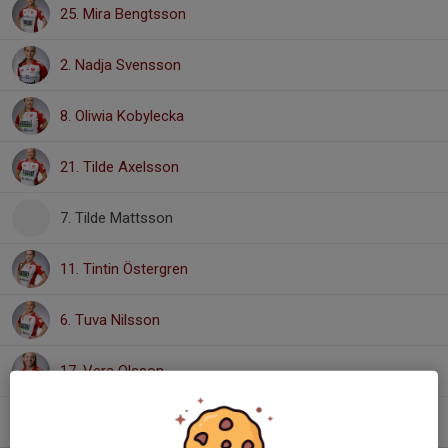
25. Mira Bengtsson
2. Nadja Svensson
8. Oliwia Kobylecka
21. Tilde Axelsson
7. Tilde Mattsson
11. Tintin Östergren
6. Tuva Nilsson
17. Vera Olsson
20. Wilma Nilsson