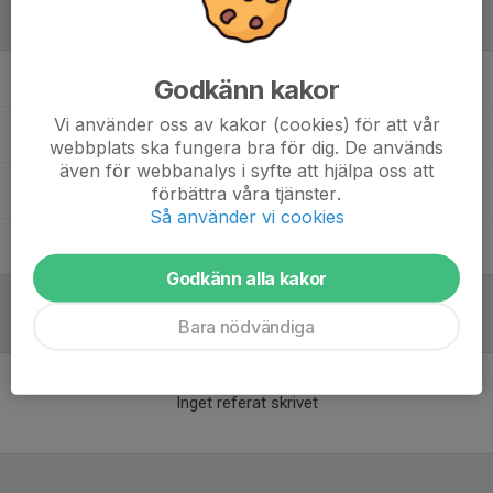
Ledare
Fredrik Axelsson
Lagledare, Tränare
Godkänn kakor
Vi använder oss av kakor (cookies) för att vår
Henrik Nilsson
Huvudtränare
webbplats ska fungera bra för dig. De används
även för webbanalys i syfte att hjälpa oss att
Michael Andersen
Lagledare U-lag
förbättra våra tjänster.
Så använder vi cookies
Peter Hammar
Målvaktstränare
Godkänn alla kakor
Referat
Bara nödvändiga
Inget referat skrivet