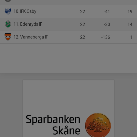
10. IFK Osby
22
-41
19
11. Edenryds IF
22
-30
14
12. Vanneberga IF
22
-136
1