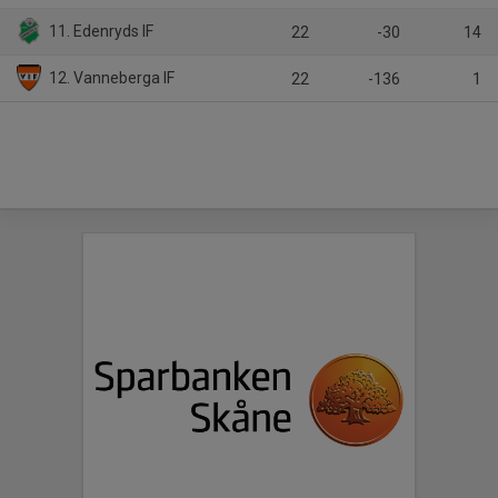
11. Edenryds IF
22
-30
14
12. Vanneberga IF
22
-136
1