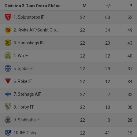
Division 3 Dam Östra Skåne
M
+/-
P
1. Spjutstorps IF
22
60
52
2. Kiviks AIF/Sankt Olofs IF
22
34
49
3. Hanaskogs IS
22
20
43
4. Wä IF
22
32
40
5. Sjöbo IF
22
29
37
6. Röke IF
22
12
34
7. Stehags AIF
22
7
32
8. Hörby FF
22
10
30
9. Sibbhults IF
22
3
28
10. IFK Osby
22
-41
19