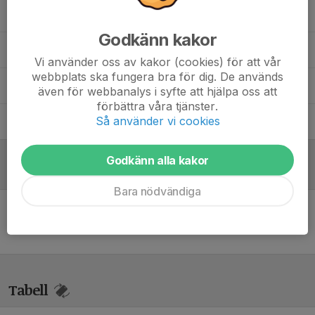
Fredrik Axelsson
Lagledare, Tränare
Godkänn kakor
Henrik Nilsson
Huvudtränare
Vi använder oss av kakor (cookies) för att vår
webbplats ska fungera bra för dig. De används
Michael Andersen
Lagledare U-lag
även för webbanalys i syfte att hjälpa oss att
förbättra våra tjänster.
Så använder vi cookies
Peter Hammar
Målvaktstränare
Godkänn alla kakor
Referat
Bara nödvändiga
Inget referat skrivet
Tabell