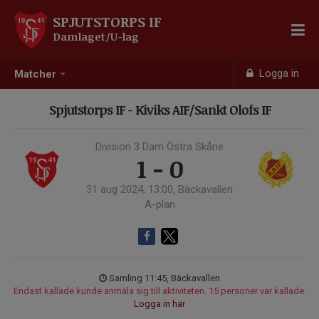
SPJUTSTORPS IF
Damlaget/U-lag
Logga in
Matcher
Spjutstorps IF - Kiviks AIF/Sankt Olofs IF
Division 3 Dam Östra Skåne
1 - 0
31 aug 2024, 13:00, Bäckavallen
A-plan
Samling 11:45, Bäckavallen
Endast kallade kunde anmäla sig till aktiviteten. 15 personer var kallade.
Logga in här