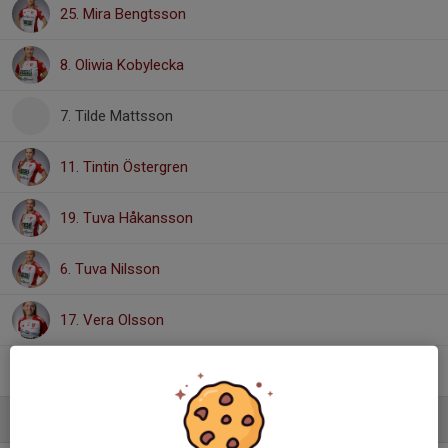
25. Mira Bengtsson
8. Oliwia Kobylecka
7. Tilde Mattsson
11. Tintin Östergren
19. Tuva Håkansson
6. Tuva Nilsson
17. Vera Olsson
20. Wilma Nilsson
Ledare