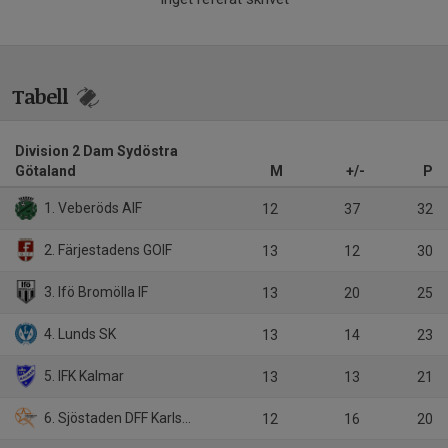
Tabell
Division 2 Dam Sydöstra
Götaland
M
+/-
P
1. Veberöds AIF
12
37
32
2. Färjestadens GOIF
13
12
30
3. Ifö Bromölla IF
13
20
25
4. Lunds SK
13
14
23
5. IFK Kalmar
13
13
21
6. Sjöstaden DFF Karlskrona
12
16
20