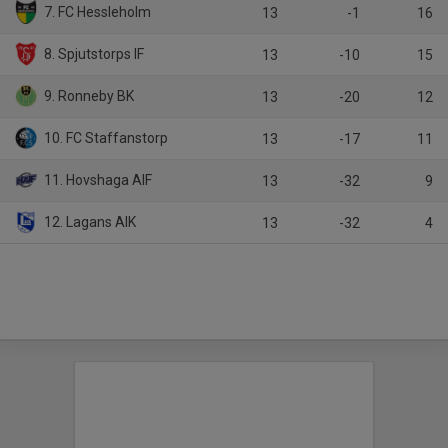
7. FC Hessleholm
13
-1
16
8. Spjutstorps IF
13
-10
15
9. Ronneby BK
13
-20
12
10. FC Staffanstorp
13
-17
11
11. Hovshaga AIF
13
-32
9
12. Lagans AIK
13
-32
4