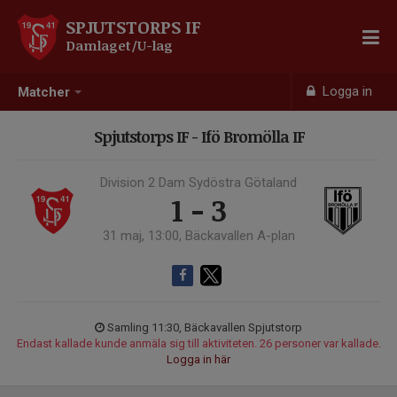
SPJUTSTORPS IF
Damlaget/U-lag
Logga in
Matcher
Spjutstorps IF - Ifö Bromölla IF
Division 2 Dam Sydöstra Götaland
1 - 3
31 maj, 13:00, Bäckavallen A-plan
Samling 11:30, Bäckavallen Spjutstorp
Endast kallade kunde anmäla sig till aktiviteten. 26 personer var kallade.
Logga in här