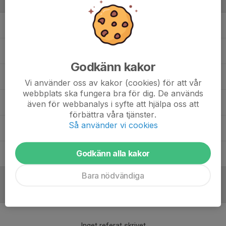
Ledare
Allan Lundbladh
Huvudtränare
Annika Lundgren
Ledare
Godkänn kakor
Dennis Lundbladh
Assisterande tränaren
Vi använder oss av kakor (cookies) för att vår
webbplats ska fungera bra för dig. De används
Fredrik Axelsson
Lagledare, Tränare
även för webbanalys i syfte att hjälpa oss att
förbättra våra tjänster.
Så använder vi cookies
Nicklas Nilsson
Tränare U-laget
Godkänn alla kakor
Peter Hammar
Målvaktstränare
Bara nödvändiga
Referat
Inget referat skrivet