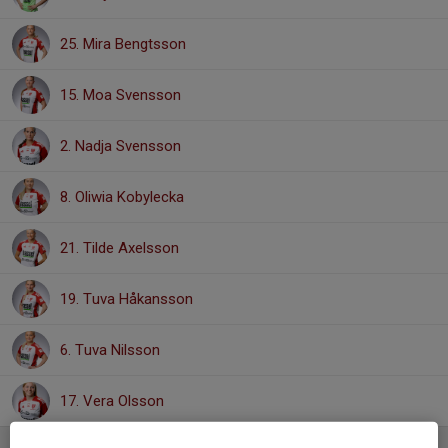
25. Mira Bengtsson
15. Moa Svensson
2. Nadja Svensson
8. Oliwia Kobylecka
21. Tilde Axelsson
19. Tuva Håkansson
6. Tuva Nilsson
17. Vera Olsson