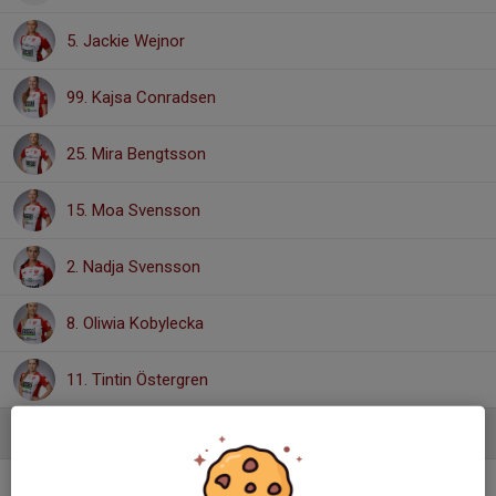
5. Jackie Wejnor
99. Kajsa Conradsen
25. Mira Bengtsson
15. Moa Svensson
2. Nadja Svensson
8. Oliwia Kobylecka
11. Tintin Östergren
Ledare
Allan Lundbladh
Huvudtränare