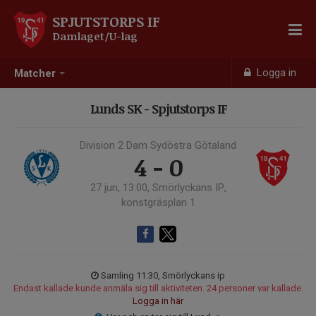
SPJUTSTORPS IF
Damlaget/U-lag
Logga in
Matcher
Lunds SK - Spjutstorps IF
Division 2 Dam Sydöstra Götaland
4 - 0
27 jun, 13:00, Smörlyckans IP,
konstgräsplan 1
Samling 11:30, Smörlyckans ip
Endast kallade kunde anmäla sig till aktiviteten. 24 personer var kallade.
Logga in här