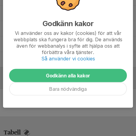
Annika Lundgren
Ledare
Godkänn kakor
Dennis Lundbladh
Assisterande tränaren
Vi använder oss av kakor (cookies) för att vår
webbplats ska fungera bra för dig. De används
Fredrik Axelsson
Lagledare, Tränare
även för webbanalys i syfte att hjälpa oss att
förbättra våra tjänster.
Så använder vi cookies
Peter Hammar
Målvaktstränare
Godkänn alla kakor
Referat
Bara nödvändiga
Inget referat skrivet
Tabell