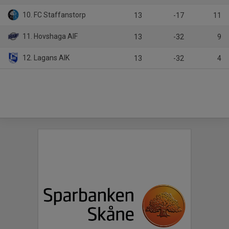
10. FC Staffanstorp
13
-17
11
11. Hovshaga AIF
13
-32
9
12. Lagans AIK
13
-32
4