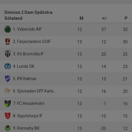
Division 2 Dam Sydöstra
Götaland
M
+/-
P
1. Veberöds AIF
12
37
32
2. Färjestadens GOIF
13
12
30
3. Ifö Bromölla IF
13
20
25
4. Lunds SK
13
14
23
5. IFK Kalmar
13
13
21
6. Sjöstaden DFF Karlskrona
12
16
20
7. FC Hessleholm
13
-1
16
8. Spjutstorps IF
13
-10
15
9. Ronneby BK
13
-20
12