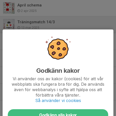
April schema
2 apr 2025
Träningsmatch 14/3
13 mar 2025
Träningsmatch 7/3
5 mar 2025
Mars månad
1 mar 2025
Godkänn kakor
Träningsmatch 1/3
27 feb 2025
Vi använder oss av kakor (cookies) för att vår
webbplats ska fungera bra för dig. De används
Träningsmatch 23/2
även för webbanalys i syfte att hjälpa oss att
förbättra våra tjänster.
21 feb 2025
Så använder vi cookies
Premiär träningsmatch
14 feb 2025
Godkänn alla kakor