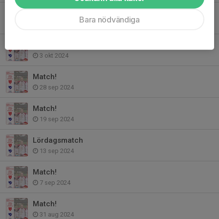
Nils Holgersson cup 2025
Bara nödvändiga
11 jan 2025
Match!
3 okt 2024
Match!
28 sep 2024
Match!
19 sep 2024
Lördagsmatch
13 sep 2024
Match!
7 sep 2024
Match!
31 aug 2024