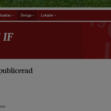
Knattar
Övriga
Lokaler
 IF
publicerad
eter