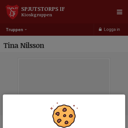
SPJUTSTORPS IF
Kioskgruppen
Logga in
Truppen
Tina Nilsson
Titel
Sammankallande för kioskgruppen