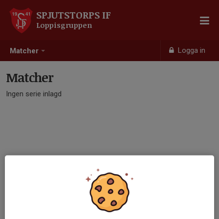
SPJUTSTORPS IF
Loppisgruppen
Logga in
Matcher
Matcher
Ingen serie inlagd